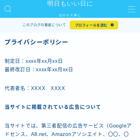
明日もいい日に
自分を大事に
MENU
このブログの著者について
プロフィールを読む
Sample Page
デモプリセット記事 #5
プライバシーポリシー
プライバシーポリシー
プライバシーポリシー
利用規約／特定商取引法に基づく表記
制定日：xxxx年xx月xx日
有料記事の決済完了ページ
最終改訂日：xxxx年xx月xx日
特定商取引法に基づく表記
運営者情報
代表者名：XXXX XXXX
当サイトに掲載されている広告について
当サイトでは、第三者配信の広告サービス（Googleア
ドセンス、A8.net、Amazonアソシエイト、〇〇、〇